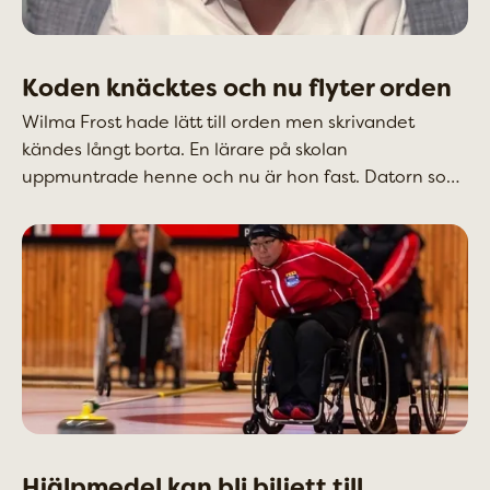
Koden knäcktes och nu flyter orden
Wilma Frost hade lätt till orden men skrivandet
kändes långt borta. En lärare på skolan
uppmuntrade henne och nu är hon fast. Datorn som
också är en förutsättning för att göra drömmen till
verklighet har äntligen kommit fram.
Hjälpmedel kan bli biljett till