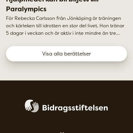
Paralympics
För Rebecka Carlsson från Jönköping är träningen
och kärleken till idrotten en stor del livet. Hon tränar
5 dagar i veckan och är aktiv i inte mindre än tre
sporter: tennis, badminton och rullstolscurling, där
hon tillhör landslaget. Tennisen tog hon upp förra
Visa alla berättelser
sommaren och har hunnit ordna med tävlingslicens
men inte börjat tävla än. Badmintonen började hon
med så sent som i vintras, men har redan blivit
tillfrågad om att tävla. I båda sporterna anses hon
ha potential att gå långt. Men just nu i Corona-tider
ligger alla tävlingar på is.