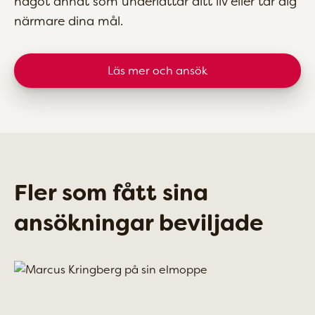
något annat som underlättar ditt liv eller tar dig
närmare dina mål.
Läs mer och ansök
Fler som fått sina
ansökningar beviljade