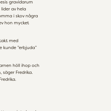
esis gravidarum
lider av hela
 komma i skov några
lev hon mycket
ntakt med
de kunde ”erbjuda”
barnen höll ihop och
, säger Fredrika.
redrika.