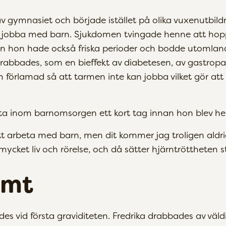
v gymnasiet och började istället på olika vuxenutbil
tt jobba med barn. Sjukdomen tvingade henne att hop
en hon hade också friska perioder och bodde utomla
abbades, som en bieffekt av diabetesen, av gastropar
förlamad så att tarmen inte kan jobba vilket gör att 
ta inom barnomsorgen ett kort tag innan hon blev helt
t arbeta med barn, men dit kommer jag troligen aldrig
ycket liv och rörelse, och då sätter hjärntröttheten s
ämt
ades vid första graviditeten. Fredrika drabbades av väl