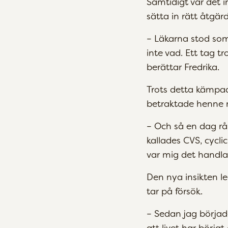
Samtidigt var det i
sätta in rätt åtgärd
– Läkarna stod som
inte vad. Ett tag t
berättar Fredrika.
Trots detta kämpad
betraktade henne 
– Och så en dag r
kallades CVS, cycl
var mig det handl
Den nya insikten le
tar på försök.
– Sedan jag börjad
att livet har börjat 