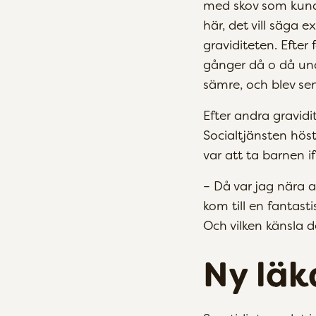
med skov som kund
här, det vill säga 
graviditeten. Efter
gånger då o då und
sämre, och blev sen
Efter andra gravid
Socialtjänsten hös
var att ta barnen 
– Då var jag nära a
kom till en fantasti
Och vilken känsla d
Ny läk