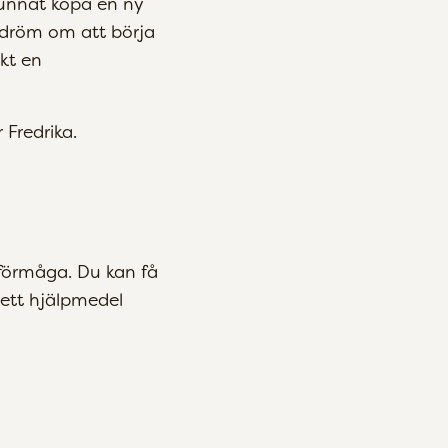
 kunnat köpa en ny
n dröm om att börja
kt en
 Fredrika.
seförmåga. Du kan få
, ett hjälpmedel