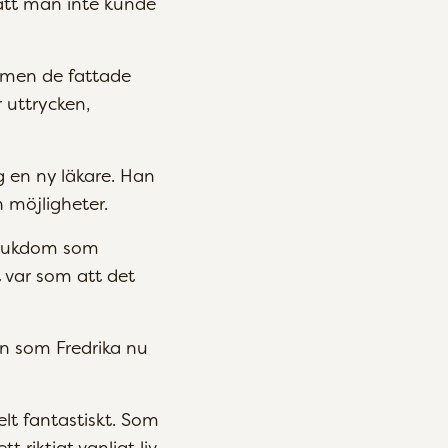
 att man inte kunde
, men de fattade
 uttrycken,
g en ny läkare. Han
möjligheter.
 sjukdom som
 var som att det
in som Fredrika nu
lt fantastiskt. Som
t riktigt vanligt liv,