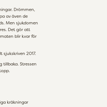
dningar. Drömmen,
pa av även de
nds. Men sjukdomen
es. Det gör att
maten blir kvar för
 sjukskriven 2017.
 tillbaka. Stressen
topp.
diga kräkningar