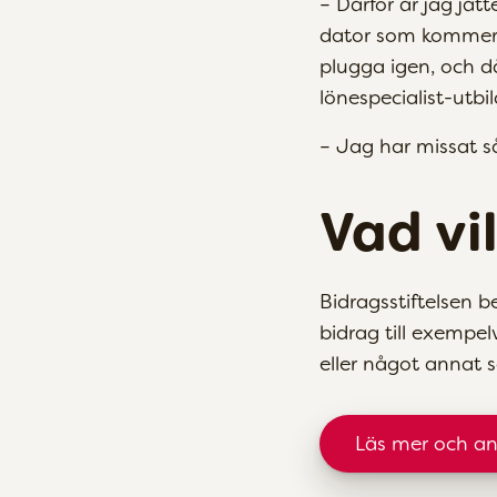
– Därför är jag jät
dator som kommer a
plugga igen, och d
lönespecialist-utb
– Jag har missat så 
Vad vi
Bidragsstiftelsen b
bidrag till exempel
eller något annat s
Läs mer och a