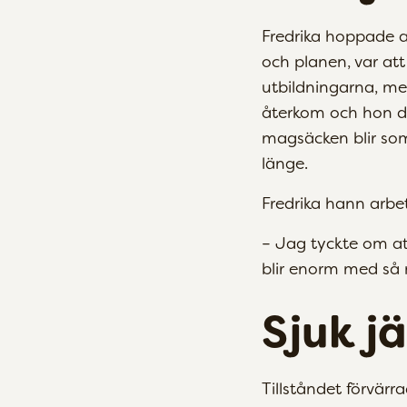
Fredrika hoppade a
och planen, var a
utbildningarna, m
återkom och hon dr
magsäcken blir som 
länge.
Fredrika hann arbe
– Jag tyckte om at
blir enorm med så m
Sjuk j
Tillståndet förvärr