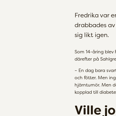
Fredrika var en
drabbades av d
sig likt igen.
Som 14-åring blev F
därefter på Sahlgre
– En dag bara svar
och fötter. Men ing
hjärntumör. Men det
kopplad till diabet
Ville 