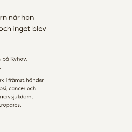
ern när hon
och inget blev
n på Ryhov,
.
rk i främst händer
psi, cancer och
n nervsjukdom,
tropares.