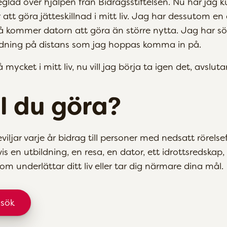
teglad över hjälpen från Bidragsstiftelsen. Nu har jag
tt göra jätteskillnad i mitt liv. Jag har dessutom e
å kommer datorn att göra än större nytta. Jag har sö
ildning på distans som jag hoppas komma in på.
mycket i mitt liv, nu vill jag börja ta igen det, avslutar
ll du göra?
eviljar varje år bidrag till personer med nedsatt rörel
vis en utbildning, en resa, en dator, ett idrottsredskap
om underlättar ditt liv eller tar dig närmare dina mål.
nsök