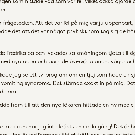
ngen som hittade vad som var fel, vilket också gjorde
er.
 frågetecken. Att det var fel på mig var ju uppenbart
rodde det att det var något psykiskt som tog sig de här
e Fredrika på och lyckades så småningom tjata till si
med nya ögon och började överväga andra vägar och 
åkade jag se ett tv-program om en tjej som hade en
ic vomiting syndrome. Det stämde exakt in på mig. Det
ade om!
dde fram till att den nya läkaren hittade en ny medic
e med den har jag inte kräkts en enda gång! Det är he
om. Jag är fortfarande väldigt trött och lever väl inte et