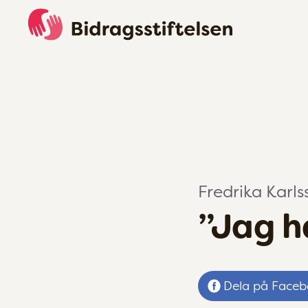
Fredrika Karls
”Jag h
Dela på Face