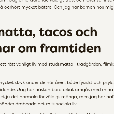
så oerhört mycket bättre. Och jag har barnen hos mig 
atta, tacos och
ar om framtiden
 ett rätt vanligt liv med studsmatta i trädgården, film
mycket stryk under de här åren, både fysiskt och psykis
et lidande. Jag har nästan bara orkat umgås med mina 
et ju det normala för väldigt många, men jag har haft
sönder drabbade det mitt sociala liv.