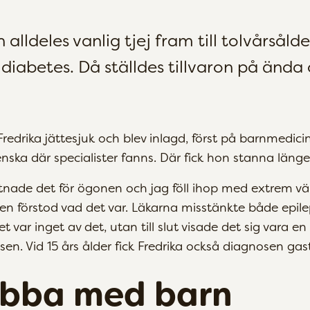
 alldeles vanlig tjej fram till tolvårsåld
iabetes. Då ställdes tillvaron på ända 
redrika jättesjuk och blev inlagd, först på barnmedici
nska där specialister fanns. Där fick hon stanna länge
tnade det för ögonen och jag föll ihop med extrem vä
en förstod vad det var. Läkarna misstänkte både epile
 var inget av det, utan till slut visade det sig vara e
esen. Vid 15 års ålder fick Fredrika också diagnosen gas
jobba med barn