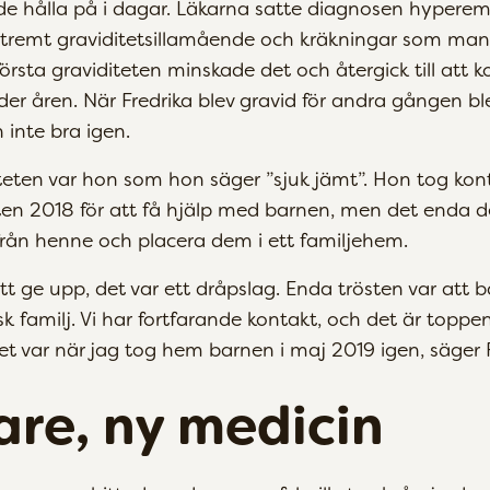
e hålla på i dagar. Läkarna satte diagnosen hyperem
extremt graviditetsillamående och kräkningar som man 
 första graviditeten minskade det och återgick till att
er åren. När Fredrika blev gravid för andra gången b
 inte bra igen.
iteten var hon som hon säger ”sjuk jämt”. Hon tog ko
ten 2018 för att få hjälp med barnen, men det enda 
ifrån henne och placera dem i ett familjehem.
tt ge upp, det var ett dråpslag. Enda trösten var att 
sk familj. Vi har fortfarande kontakt, och det är toppen
et var när jag tog hem barnen i maj 2019 igen, säger F
are, ny medicin