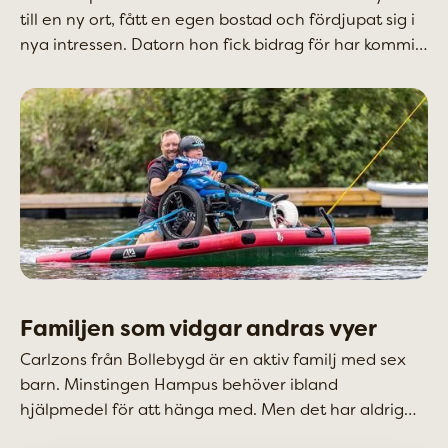
till en ny ort, fått en egen bostad och fördjupat sig i
nya intressen. Datorn hon fick bidrag för har kommit
till glädje på nya sätt.
Familjen som vidgar andras vyer
Carlzons från Bollebygd är en aktiv familj med sex
barn. Minstingen Hampus behöver ibland
hjälpmedel för att hänga med. Men det har aldrig
stoppat det här gänget. Hampus och hans familj har