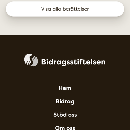
till och med fått tävlingsledningen på ett av Sveriges
Visa alla berättelser
största MTB-lopp att vidga sina vyer.
Hem
Bidrag
Stöd oss
Om oss