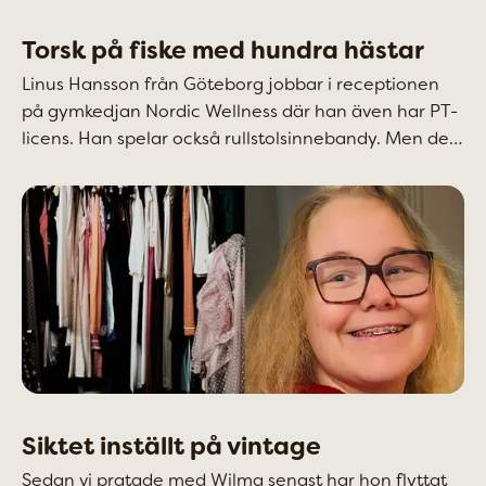
Torsk på fiske med hundra hästar
Linus Hansson från Göteborg jobbar i receptionen
på gymkedjan Nordic Wellness där han även har PT-
licens. Han spelar också rullstolsinnebandy. Men den
stora passionen i livet är havet och fisket. En ny båt
gör det möjligt att komma längre ut till den
åtråvärda torsken.
Siktet inställt på vintage
Sedan vi pratade med Wilma senast har hon flyttat